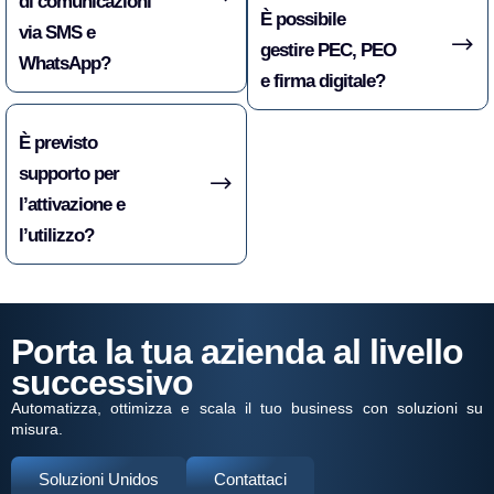
di comunicazioni
È possibile
via SMS e
gestire PEC, PEO
WhatsApp?
e firma digitale?
È previsto
supporto per
l’attivazione e
l’utilizzo?
Porta la tua azienda al livello
successivo
Automatizza, ottimizza e scala il tuo business con soluzioni su
misura.
Soluzioni Unidos
Contattaci