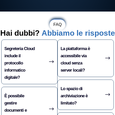
FAQ
Hai dubbi?
Abbiamo le risposte
Segreteria Cloud
La piattaforma è
include il
accessibile via
protocollo
cloud senza
informatico
server locali?
digitale?
Lo spazio di
È possibile
archiviazione è
gestire
limitato?
documenti e