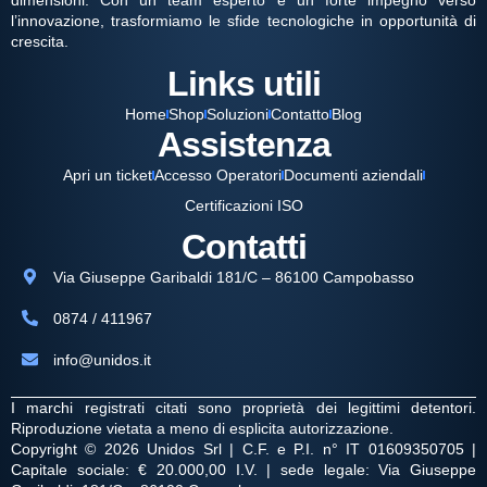
dimensioni. Con un team esperto e un forte impegno verso
l’innovazione, trasformiamo le sfide tecnologiche in opportunità di
crescita.
Links utili
Home
Shop
Soluzioni
Contatto
Blog
Assistenza
Apri un ticket
Accesso Operatori
Documenti aziendali
Certificazioni ISO
Contatti
Via Giuseppe Garibaldi 181/C – 86100 Campobasso
0874 / 411967
info@unidos.it
I marchi registrati citati sono proprietà dei legittimi detentori.
Riproduzione vietata a meno di esplicita autorizzazione.
Copyright © 2026 Unidos Srl | C.F. e P.I. n° IT 01609350705 |
Capitale sociale: € 20.000,00 I.V. | sede legale: Via Giuseppe