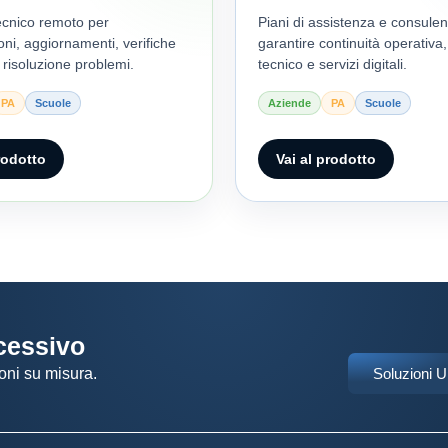
ecnico remoto per
Piani di assistenza e consule
oni, aggiornamenti, verifiche
garantire continuità operativa
 risoluzione problemi.
tecnico e servizi digitali.
PA
Scuole
Aziende
PA
Scuole
rodotto
Vai al prodotto
ccessivo
oni su misura.
Soluzioni 