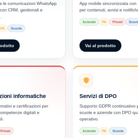
a le comunicazioni WhatsApp
App mobile sincronizzata con i
 con CRM, gestionali e
per contenuti, avvisi e notific
.
Aziende
PA
Privati
Scuol
PA
Scuole
rodotto
Vai al prodotto
azioni informatiche
Servizi di DPO
mativi e certificazioni per
Supporto GDPR continuativo p
competenze digitali e
scuole e aziende con DPO qual
i.
operativo.
Privati
Aziende
PA
Scuole