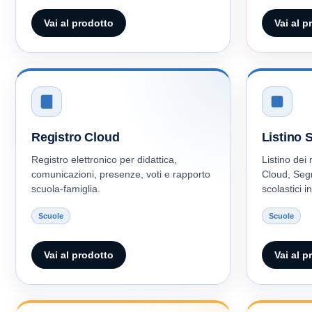
Vai al prodotto
Vai al p
Registro Cloud
Listino 
Registro elettronico per didattica,
Listino dei 
comunicazioni, presenze, voti e rapporto
Cloud, Segr
scuola-famiglia.
scolastici in
Scuole
Scuole
Vai al prodotto
Vai al p