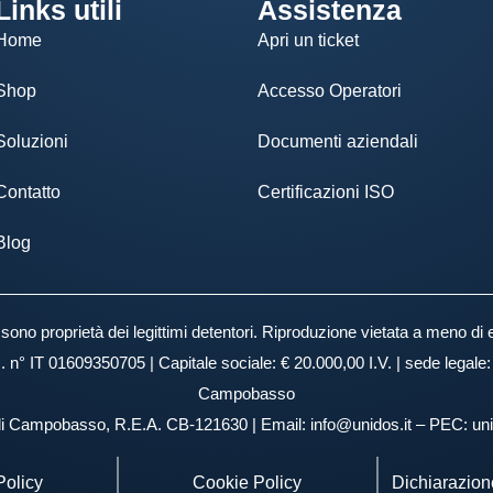
Links utili
Assistenza
Home
Apri un ticket
Shop
Accesso Operatori
Soluzioni
Documenti aziendali
Contatto
Certificazioni ISO
Blog
ti sono proprietà dei legittimi detentori. Riproduzione vietata a meno di 
I. n° IT 01609350705 | Capitale sociale: € 20.000,00 I.V. | sede legal
Campobasso
 di Campobasso, R.E.A. CB-121630 | Email: info@unidos.it – PEC: 
Policy
Cookie Policy
Dichiarazione