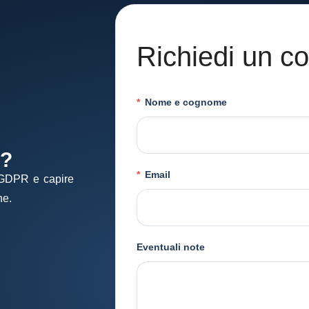
Richiedi un co
*
Nome e cognome
o?
*
Email
à GDPR e capire
ne.
Eventuali note