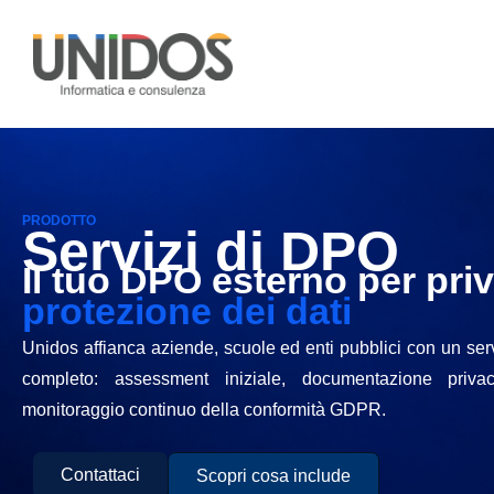
PRODOTTO
Servizi di DPO
Il tuo DPO esterno per pri
protezione dei dati
Unidos affianca aziende, scuole ed enti pubblici con un serv
completo: assessment iniziale, documentazione priva
monitoraggio continuo della conformità GDPR.
Contattaci
Scopri cosa include