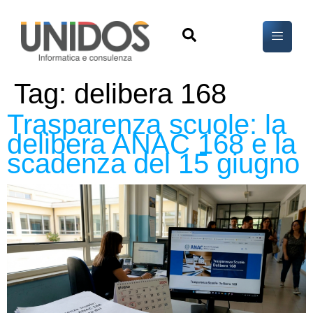
Tag:
delibera 168
Trasparenza scuole: la
delibera ANAC 168 e la
scadenza del 15 giugno