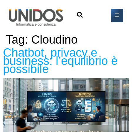
Tag:
Cloudino
Chatbot, privacy e
business: l’equilibrio è
possibile