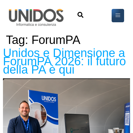
Tag:
ForumPA
Unidos e Dimensione a
ForumPA 2026: il futuro
della PA è qui